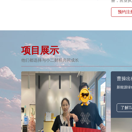
册，营业执
预约注
项目展示
他们都选择与小二财税共同成长
曹操出
新能源绿
了解T