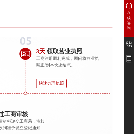
在
线
咨
询
3天
领取营业执照
工商注册顺利完成，顾问将营业执
照正/副本快递给您。
快速办理执照
过工商审核
请材料递交工商局，审核
收到准予设立登记通知