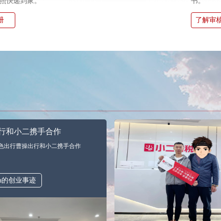
照快递到家。
书。
册
了解审
行和小二携手合作
色出行曹操出行和小二携手合作
a的创业事迹