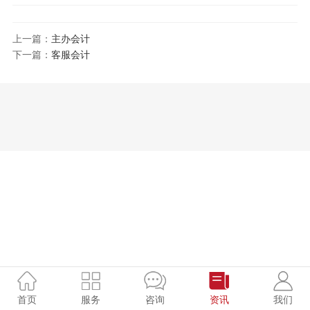
上一篇：
主办会计
下一篇：
客服会计
首页
服务
咨询
资讯
我们