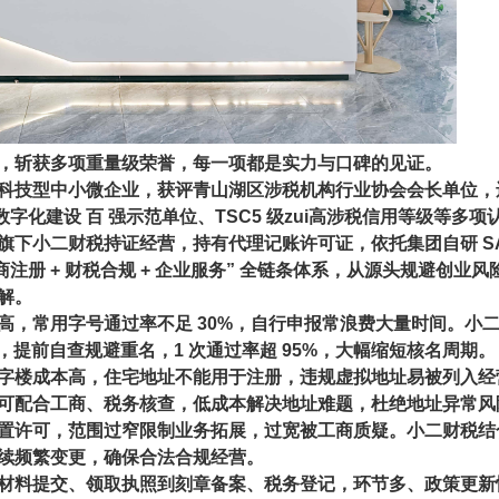
，斩获多项重量级荣誉，每一项都是实力与口碑的见证。
科技型中小微企业
，获评
青山湖区涉税机构行业协会会长单位
，
数字化建设 百 强示范单位、TSC5 级zui高涉税信用等级等多项
旗下小二财税持证经营，持有代理记账许可证，依托集团自研 S
注册 + 财税合规 + 企业服务” 全链条体系，从源头规避创业风
解。
高，常用字号通过率不足 30%，自行申报常浪费大量时间。小
号，提前自查规避重名，
1 次通过率超 95%
，大幅缩短核名周期。
字楼成本高，住宅地址不能用于注册，违规虚拟地址易被列入经
可配合工商、税务核查，低成本解决地址难题，杜绝地址异常风
置许可，范围过窄限制业务拓展，过宽被工商质疑。小二财税结
续频繁变更，确保合法合规经营。
材料提交、领取执照到刻章备案、税务登记，环节多、政策更新