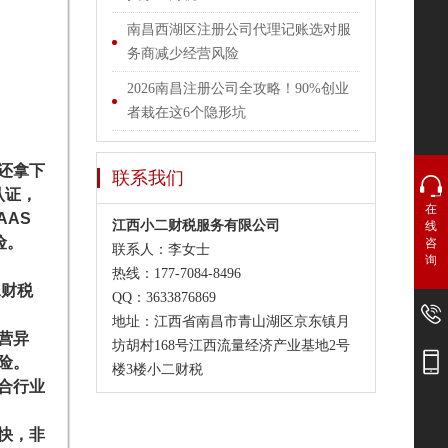
南昌西湖区注册公司代理记账选对服
务商减少经营风险
2026南昌注册公司全攻略！90%创业
者栽在这6个隐形坑
还拿下
联系我们
认证，
在
AAS
江西小二财税服务有限公司
线
险。
咨
联系人：李女士
询
热线：177-7084-8496
二财税
QQ：3633876869
地址：江西省南昌市青山湖区京东镇月
营异
坊胡村168号江西流量经济产业基地2号
险。
楼3楼小二财税
合行业
快，非