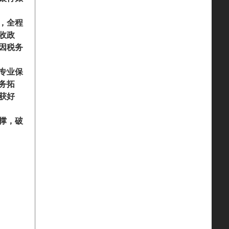
，全程
收政
因税务
专业保
务拓
获好
撑，破