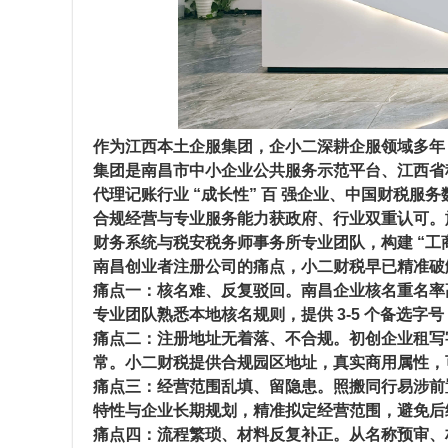
作为江西本土企服集团，企小二深耕企服领域多年
集团是
南昌市中小企业公共服务示范平台
、
江西省
代理记账行业 “成长性” 百 强企业、中国财税服务
合规经营与专业服务能力获政府、行业双重认可。
财务系统与税安税务师事务所专业团队，构建 “工商
南昌创业者注册公司的痛点，小二财税早已精准破
痛点一：
核名难、反复驳回。南昌企业核名重名率
专业团队熟悉本地核名规则，提供 3-5 个备选字
痛点二：
注册地址无着落、不合规。初创企业租写
常。小二财税提供
合规园区地址
，真实商用属性，
痛点三：
经营范围乱填、留隐患。照搬同行易涉前
特性与企业长期规划，精准拟定经营范围，避免后
痛点四：
流程繁琐、材料反复补正。从名称预审、