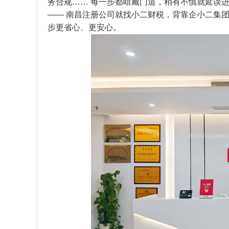
务合规…… 每一步都暗藏门道，稍有不慎就延误
—— 南昌注册公司就找
小二财税
，背靠
企小二集
步更省心、更安心。