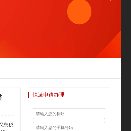
快速申请办理
谱
又愁税